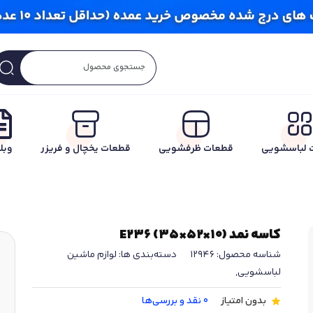
 لباسشویی
قطعات ظرفشویی
قطعات یخچال و فریزر
وبل
کاسه نمد (10×52×35) E236
شناسه محصول:
12946
دسته‌بندی ها:
لوازم ماشین
لباسشویی
,
بدون امتیاز
0 نقد و بررسی‌ها