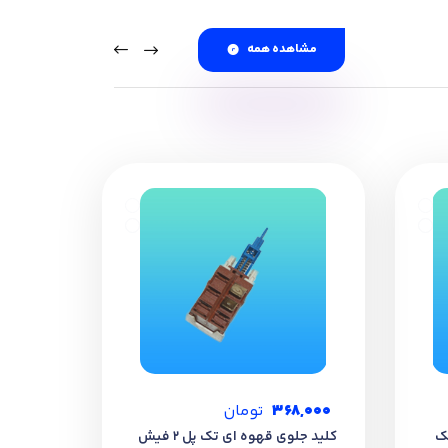
م است. به این ترتیب از آسیب دیدن سایر قطعات داخلی
مشاهده همه
ماشین لباسشویی شما سازگار باشد. این موضوع برای عملکرد صحیح دستگاه بسیار
 تعویض یا تعمیر وجود داشته باشد.
هینه ماشین لباسشویی را تضمین می‌کند.
د.
368,000
تومان
ک
کلید جلوی قهوه ای تک پل 2 فیش